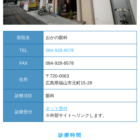
医院名
おかの眼科
TEL
084-928-8578
FAX
084-928-8578
〒720-0063
住所
広島県福山市元町15-28
診療項目
眼科
ネット受付
診療受付
※外部サイトへリンクします。
診療時間