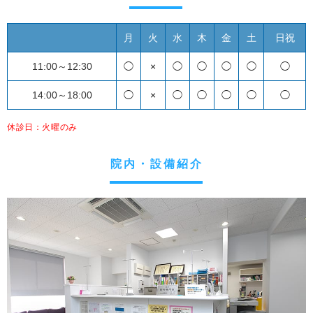
月
火
水
木
金
土
日祝
11:00～12:30
◯
×
◯
◯
◯
◯
◯
14:00～18:00
◯
×
◯
◯
◯
◯
◯
休診日：火曜のみ
院内・設備紹介